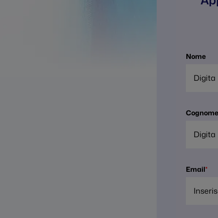
App
Nome
Cognom
Email
*