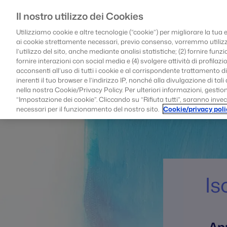
Il nostro utilizzo dei Cookies
H
Utilizziamo cookie e altre tecnologie (“cookie”) per migliorare la tua 
ai cookie strettamente necessari, previo consenso, vorremmo utilizza
l’utilizzo del sito, anche mediante analisi statistiche; (2) fornire fun
fornire interazioni con social media e (4) svolgere attività di profilaz
acconsenti all’uso di tutti i cookie e al corrispondente trattamento d
inerenti il tuo browser e l’indirizzo IP, nonché alla divulgazione di ta
nella nostra Cookie/Privacy Policy. Per ulteriori informazioni, gestio
“Impostazione dei cookie”. Cliccando su “Rifiuta tutti”, saranno inve
necessari per il funzionamento del nostro sito.
Cookie/privacy poli
Is