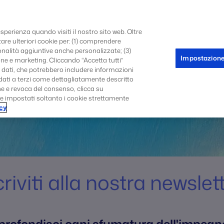
OME
FONDAZIONE
EVENTI
PUBBLICAZIONI
BANDI
SFOGLIA LA FONDAZIONE
CONTATT
esperienza quando visiti il nostro sito web. Oltre
re ulteriori cookie per: (1) comprendere
zionalità aggiuntive anche personalizzate; (3)
Impostazione
ione e marketing. Cliccando “Accetta tutti”
NEWSLETTER
i dati, che potrebbero includere informazioni
li dati a terzi come dettagliatamente descritto
ne e revoca del consenso, clicca su
ce impostati soltanto i cookie strettamente
cy
criviti alla nostra newslett