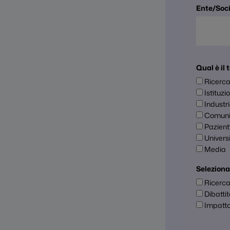
Ente/Soc
Qual è il
Ricerc
Istituzi
Industr
Comunit
Pazient
Univer
Media
Seleziona
Ricerca
Dibattit
Impatto