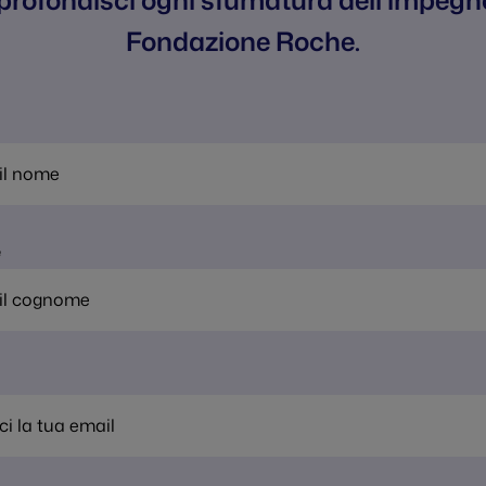
rofondisci ogni sfumatura dell'impegn
Fondazione Roche.
e