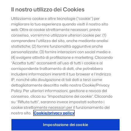
Il nostro utilizzo dei Cookies
COMUNICATI
Utilizziamo cookie e altre tecnologie (“cookie”) per
migliorare la tua esperienza quando visiti il nostro sito
STAMPA
web. Oltre ai cookie strettamente necessari, previo
consenso, vorremmo utilizzare ulteriori cookie per: (1)
comprendere l’utilizzo del sito, anche mediante analisi
statistiche; (2) fornire funzionalità aggiuntive anche
Indietro
personalizzate; (3) fornire interazioni con social media e
(4) svolgere attività di profilazione e marketing. Cliccando
“Accetta tutti” acconsenti all’uso di tutti i cookie e al
corrispondente trattamento di dati, che potrebbero
includere informazioni inerenti il tuo browser e l’indirizzo
Ricerca e innovazione
IP, nonché alla divulgazione di tali dati a terzi come
dettagliatamente descritto nella nostra Cookie/Privacy
10 Febbraio 2026
Policy. Per ulteriori informazioni, gestione e revoca del
La ricerca come
consenso, clicca su “Impostazione dei cookie”. Cliccando
su “Rifiuta tutti”, saranno invece impostati soltanto i
motore di sviluppo per
cookie strettamente necessari per il funzionamento del
nostro sito.
Cookie/privacy policy
il paese: al via “Ricerca
Impostazione dei cookie